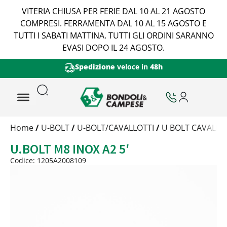
VITERIA CHIUSA PER FERIE DAL 10 AL 21 AGOSTO
COMPRESI. FERRAMENTA DAL 10 AL 15 AGOSTO E
TUTTI I SABATI MATTINA. TUTTI GLI ORDINI SARANNO
EVASI DOPO IL 24 AGOSTO.
Spedizione
veloce in
48h
Trattamento
Home
/
U-BOLT
/
U-BOLT/CAVALLOTTI
/
U BOLT CAVALLOT
Codice
U.BOLT M8 INOX A2 5′
Peso
Quantità
Codice: 1205A2008109
Trattamento:
-
Codice:
1205A2008109
Peso:
1,3248kg
(per conf.)
Devi loggarti