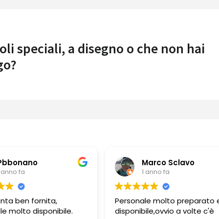
oli speciali, a disegno o che non hai
go?
Marco Sclavo
Guerino Bor
1 anno fa
1 anno fa
Personale molto preparato e
Personale molto pro
disponibile,ovvio a volte c'è
e gentile