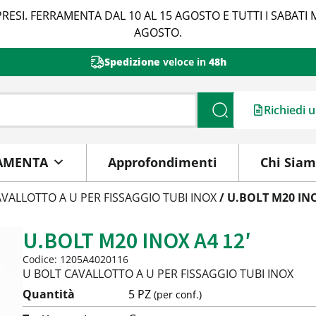
RESI. FERRAMENTA DAL 10 AL 15 AGOSTO E TUTTI I SABATI 
AGOSTO.
Spedizione
veloce in
48h
Richiedi 
Cerca
AMENTA
Approfondimenti
Chi Sia
VALLOTTO A U PER FISSAGGIO TUBI INOX
/ U.BOLT M20 INO
U.BOLT M20 INOX A4 12′
Codice: 1205A4020116
U BOLT CAVALLOTTO A U PER FISSAGGIO TUBI INOX
Quantità
5 PZ
(per conf.)