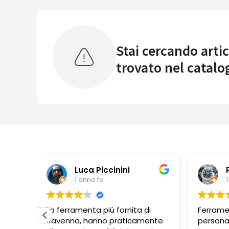
Stai cercando artic
trovato nel catalo
ini
Pbbonano
1 anno fa
ornita di
Ferramenta ben fornita,
aticamente
personale molto disponibile.