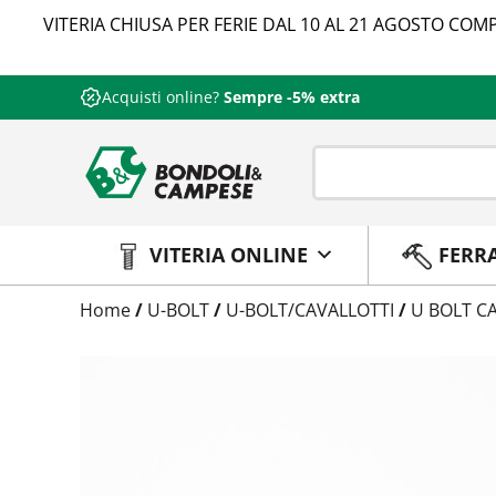
VITERIA CHIUSA PER FERIE DAL 10 AL 21 AGOSTO COMP
Acquisti online?
Sempre -5% extra
VITERIA ONLINE
FERR
Trattamento
Home
/
U-BOLT
/
U-BOLT/CAVALLOTTI
/
U BOLT CA
Codice
Peso
Quantità
Trattamento:
grezzo
Codice:
1205A4020116
Peso:
10,03kg
(per conf.)
Devi loggarti