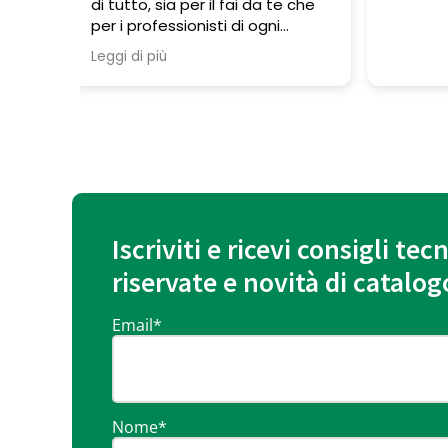
fai da te che
di ogni
Si trovano
sizione
zzatura ma
 hanno un
hiedi
 se hai
 di
'è da fare un
ovviamente è
enti. Se non
Iscriviti e ricevi consigli tecn
ella vostra
riservate e novità di catalog
iere un giro
iare o a dare
tre offrono
Email
*
trezzatura la
tarle che non
olete
serve solo
avoro.
Nome
*