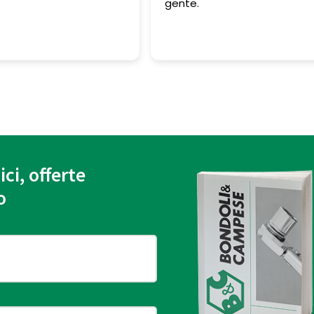
gente.
ici, offerte
o