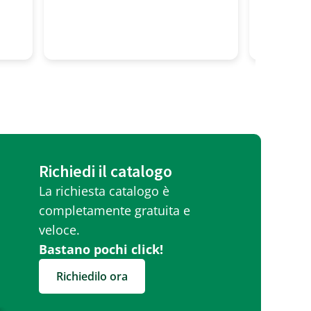
professionalita' alto! Tutti
molto gentili
Richiedi il catalogo
La richiesta catalogo è
completamente gratuita e
veloce.
Bastano pochi click!
Richiedilo ora