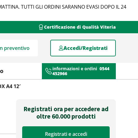
MATTINA. TUTTI GLI ORDINI SARANNO EVASI DOPO IL 24
Certificazione di Qualità Viteria
un preventivo
Accedi/Registrati
informazioni e ordini
0544
mo
452966
X A4 12′
Registrati ora per accedere ad
oltre 60.000 prodotti
Registrati e accedi