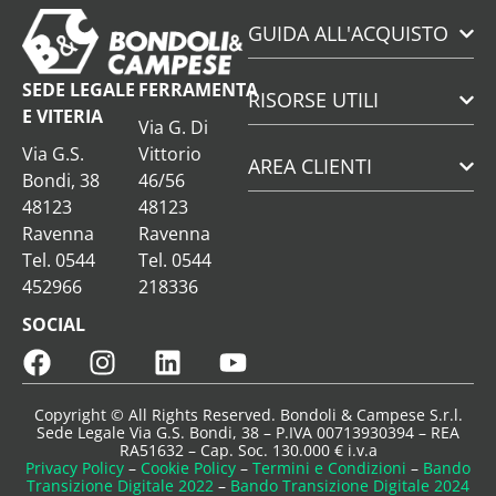
GUIDA ALL'ACQUISTO
SEDE LEGALE
FERRAMENTA
RISORSE UTILI
E VITERIA
Via G. Di
Via G.S.
Vittorio
AREA CLIENTI
Bondi, 38
46/56
48123
48123
Ravenna
Ravenna
Tel. 0544
Tel. 0544
452966
218336
SOCIAL
Copyright © All Rights Reserved. Bondoli & Campese S.r.l.
Sede Legale Via G.S. Bondi, 38 – P.IVA 00713930394 – REA
RA51632 – Cap. Soc. 130.000 € i.v.a
Privacy Policy
–
Cookie Policy
–
Termini e Condizioni
–
Bando
Transizione Digitale 2022
–
Bando Transizione Digitale 2024