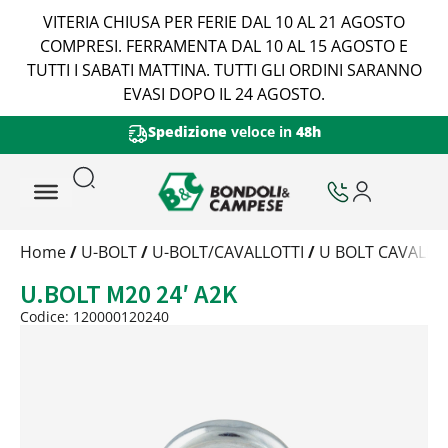
VITERIA CHIUSA PER FERIE DAL 10 AL 21 AGOSTO
COMPRESI. FERRAMENTA DAL 10 AL 15 AGOSTO E
TUTTI I SABATI MATTINA. TUTTI GLI ORDINI SARANNO
EVASI DOPO IL 24 AGOSTO.
Spedizione
veloce in
48h
Trattamento
Home
/
U-BOLT
/
U-BOLT/CAVALLOTTI
/
U BOLT CAVALLOT
Codice
U.BOLT M20 24′ A2K
Peso
Quantità
Codice: 120000120240
Trattamento:
zincat-5u-tipo-4
Codice:
120000120240-Y
Peso:
17,5kg
(per conf.)
Devi loggarti