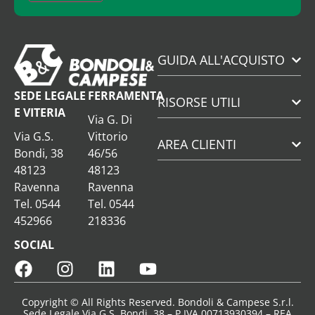
GUIDA ALL'ACQUISTO
SEDE LEGALE
FERRAMENTA
RISORSE UTILI
E VITERIA
Via G. Di
Via G.S.
Vittorio
AREA CLIENTI
Bondi, 38
46/56
48123
48123
Ravenna
Ravenna
Tel. 0544
Tel. 0544
452966
218336
SOCIAL
Copyright © All Rights Reserved. Bondoli & Campese S.r.l.
Sede Legale Via G.S. Bondi, 38 – P.IVA 00713930394 – REA