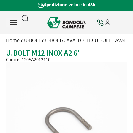
Spedizione
veloce in
48h
Trattamento
Home
/
U-BOLT
/
U-BOLT/CAVALLOTTI
/
U BOLT CAVALLOT
Codice
U.BOLT M12 INOX A2 6′
Peso
Quantità
Codice: 1205A2012110
Trattamento:
-
Codice:
1205A2012110
Peso:
1,9kg
(per conf.)
Devi loggarti