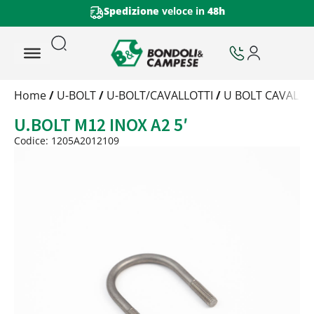
Spedizione
veloce in
48h
Trattamento
Home
/
U-BOLT
/
U-BOLT/CAVALLOTTI
/
U BOLT CAVALLOT
Codice
U.BOLT M12 INOX A2 5′
Peso
Quantità
Codice: 1205A2012109
Trattamento:
-
Codice:
1205A2012109
Peso:
1,59175kg
(per conf.)
Devi loggarti