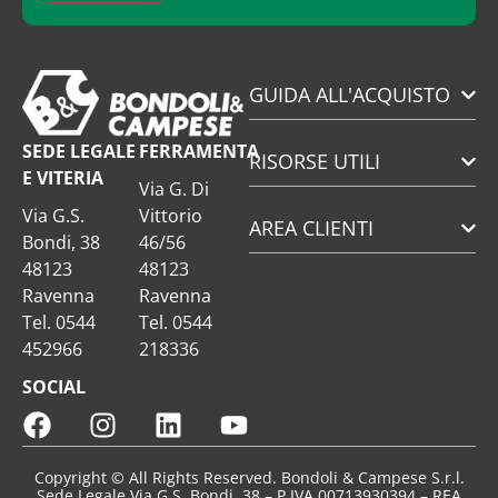
GUIDA ALL'ACQUISTO
SEDE LEGALE
FERRAMENTA
RISORSE UTILI
E VITERIA
Via G. Di
Via G.S.
Vittorio
AREA CLIENTI
Bondi, 38
46/56
48123
48123
Ravenna
Ravenna
Tel. 0544
Tel. 0544
452966
218336
SOCIAL
Copyright © All Rights Reserved. Bondoli & Campese S.r.l.
Sede Legale Via G.S. Bondi, 38 – P.IVA 00713930394 – REA