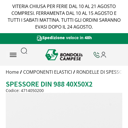
VITERIA CHIUSA PER FERIE DAL 10 AL 21 AGOSTO
COMPRESI. FERRAMENTA DAL 10 AL 15 AGOSTO E
TUTTI I SABATI MATTINA. TUTTI GLI ORDINI SARANNO
EVASI DOPO IL 24 AGOSTO.
Spedizione
veloce in
48h
Trattamento
Home
/
COMPONENTI ELASTICI
/
RONDELLE DI SPESSOR
Codice
SPESSORE DIN 988 40X50X2
Peso
Quantità
Codice: 4714050200
Trattamento:
grezzo
Codice:
4714050200
Peso:
1,0428kg
(per conf.)
Devi loggarti