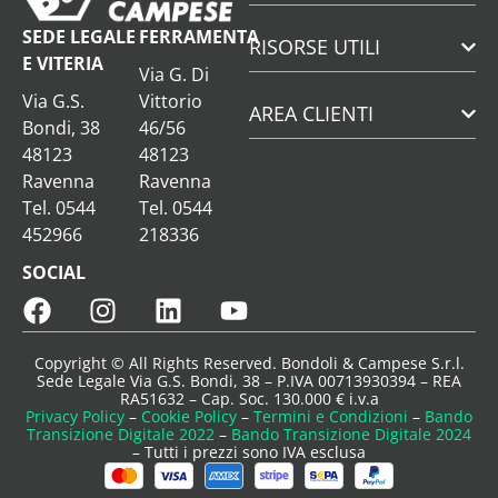
SEDE LEGALE
FERRAMENTA
RISORSE UTILI
E VITERIA
Via G. Di
Via G.S.
Vittorio
AREA CLIENTI
Bondi, 38
46/56
48123
48123
Ravenna
Ravenna
Tel. 0544
Tel. 0544
452966
218336
SOCIAL
Copyright © All Rights Reserved. Bondoli & Campese S.r.l.
Sede Legale Via G.S. Bondi, 38 – P.IVA 00713930394 – REA
RA51632 – Cap. Soc. 130.000 € i.v.a
Privacy Policy
–
Cookie Policy
–
Termini e Condizioni
–
Bando
Transizione Digitale 2022
–
Bando Transizione Digitale 2024
– Tutti i prezzi sono IVA esclusa