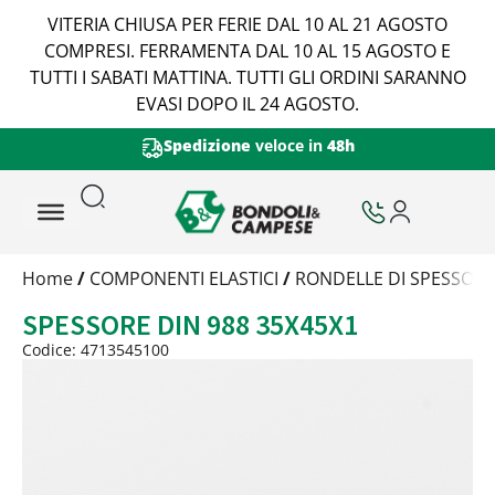
VITERIA CHIUSA PER FERIE DAL 10 AL 21 AGOSTO
COMPRESI. FERRAMENTA DAL 10 AL 15 AGOSTO E
TUTTI I SABATI MATTINA. TUTTI GLI ORDINI SARANNO
EVASI DOPO IL 24 AGOSTO.
Spedizione
veloce in
48h
Trattamento
Home
/
COMPONENTI ELASTICI
/
RONDELLE DI SPESSOR
Codice
SPESSORE DIN 988 35X45X1
Peso
Quantità
Codice: 4713545100
Trattamento:
grezzo
Codice:
4713545100
Peso:
1,13kg
(per conf.)
Devi loggarti