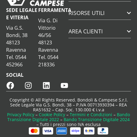
SEDE LEGALE
FERRAMENTA
RISORSE UTILI
E VITERIA
Via G. Di
Via G.S.
Vittorio
AREA CLIENTI
Bondi, 38
46/56
48123
48123
Ravenna
Ravenna
Tel. 0544
Tel. 0544
452966
218336
SOCIAL
Copyright © All Rights Reserved. Bondoli & Campese S.r.l.
Sede Legale Via G.S. Bondi, 38 – P.IVA 00713930394 – REA
RA51632 – Cap. Soc. 130.000 € i.v.a
Privacy Policy
–
Cookie Policy
–
Termini e Condizioni
–
Bando
Transizione Digitale 2022
–
Bando Transizione Digitale 2024
– Tutti i prezzi sono IVA esclusa