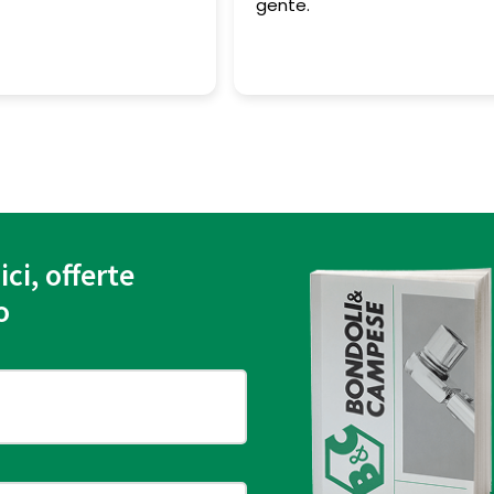
ente.
ici, offerte
o