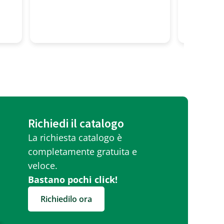
professionalita' alto! Tutti
molto gentili
Richiedi il catalogo
La richiesta catalogo è
completamente gratuita e
veloce.
Bastano pochi click!
Richiedilo ora