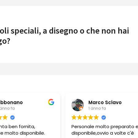
oli speciali, a disegno o che non hai
go?
Marco Sclavo
Guerino Bord
1 anno fa
1 anno fa
ersonale molto preparato e
Personale molto profe
sponibile,ovvio a volte c'è
e gentile