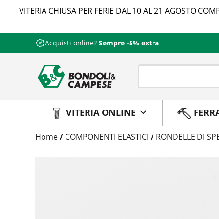
VITERIA CHIUSA PER FERIE DAL 10 AL 21 AGOSTO COMP
Acquisti online?
Sempre -5% extra
VITERIA ONLINE
FERR
Trattamento
Home
/
COMPONENTI ELASTICI
/
RONDELLE DI S
Codice
Peso
Quantità
Trattamento:
grezzo
Codice:
4713545010
Peso:
0,45kg
(per conf.)
Devi loggarti