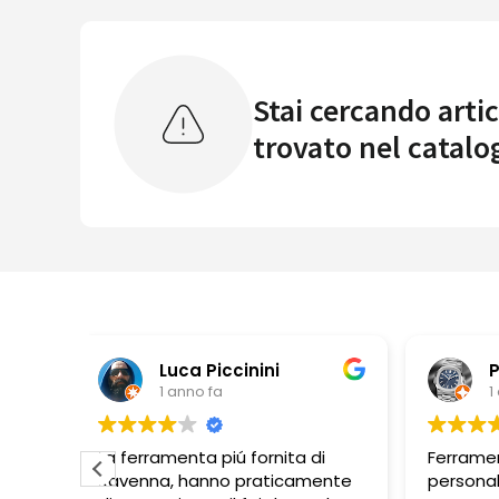
Stai cercando artic
trovato nel catalo
i
Pbbonano
1 anno fa
nita di
Ferramenta ben fornita,
P
ticamente
personale molto disponibile.
di