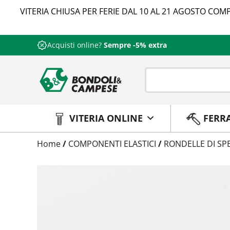
VITERIA CHIUSA PER FERIE DAL 10 AL 21 AGOSTO COMP
Acquisti online?
Sempre -5% extra
VITERIA ONLINE
FERR
Trattamento
Home
/
COMPONENTI ELASTICI
/
RONDELLE DI S
Codice
Peso
Quantità
Trattamento:
grezzo
Codice:
4712137150
Peso:
8,368kg
(per conf.)
Devi loggarti