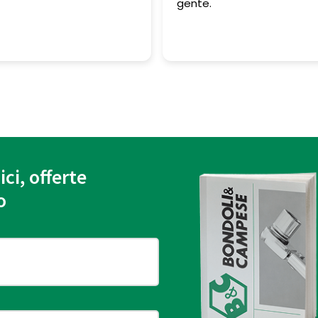
gente.
ici, offerte
o