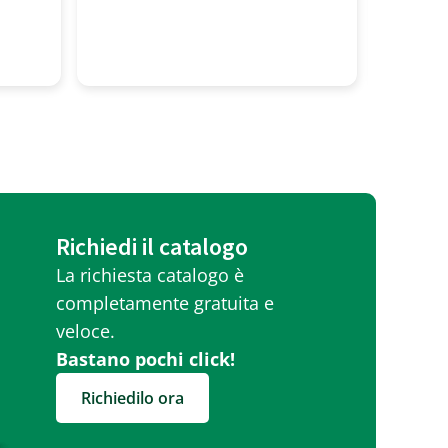
professionalita' alto! Tutti
molto gentili
Richiedi il catalogo
La richiesta catalogo è
completamente gratuita e
veloce.
Bastano pochi click!
Richiedilo ora