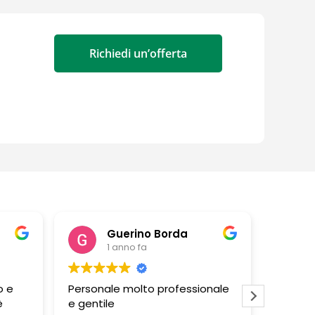
Richiedi un’offerta
ino Borda
barbara altieri
 fa
1 anno fa
lto professionale
Negozio ben fornito e
personale disponibile e livello di