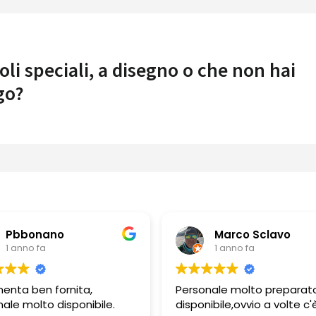
oli speciali, a disegno o che non hai
go?
Marco Sclavo
Guer
1 anno fa
1 anno
Personale molto preparato e
Personale mo
disponibile,ovvio a volte c'è
e gentile