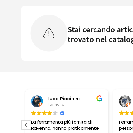
Stai cercando artic
trovato nel catalo
 Piccinini
Pbbonano
o fa
1 anno fa
a piú fornita di
Ferramenta ben fornita,
anno praticamente
personale molto disponibile.