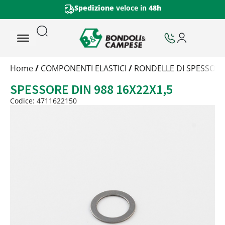
Spedizione
veloce in
48h
Trattamento
Home
/
COMPONENTI ELASTICI
/
RONDELLE DI SPESSOR
Codice
SPESSORE DIN 988 16X22X1,5
Peso
Quantità
Codice: 4711622150
Trattamento:
grezzo
Codice:
4711622150
Peso:
3,6kg
(per conf.)
Devi loggarti