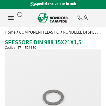
Spedizione
veloce in
48h
Trattamento
Home
/
COMPONENTI ELASTICI
/
RONDELLE DI SPESSOR
Codice
SPESSORE DIN 988 15X21X1,5
Peso
Quantità
Codice: 4711521150
Trattamento:
grezzo
Codice:
4711521150
Peso:
1,785kg
(per conf.)
Devi loggarti