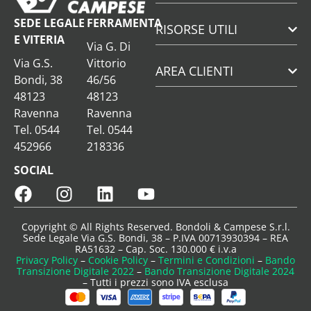
SEDE LEGALE
FERRAMENTA
RISORSE UTILI
E VITERIA
Via G. Di
Via G.S.
Vittorio
AREA CLIENTI
Bondi, 38
46/56
48123
48123
Ravenna
Ravenna
Tel. 0544
Tel. 0544
452966
218336
SOCIAL
Copyright © All Rights Reserved. Bondoli & Campese S.r.l.
Sede Legale Via G.S. Bondi, 38 – P.IVA 00713930394 – REA
RA51632 – Cap. Soc. 130.000 € i.v.a
Privacy Policy
–
Cookie Policy
–
Termini e Condizioni
–
Bando
Transizione Digitale 2022
–
Bando Transizione Digitale 2024
– Tutti i prezzi sono IVA esclusa