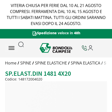
VITERIA CHIUSA PER FERIE DAL 10 AL 21 AGOSTO
COMPRESI. FERRAMENTA DAL 10 AL 15 AGOSTO E
TUTTI I SABATI MATTINA. TUTTI GLI ORDINI SARANNO
EVASI DOPO IL 24 AGOSTO.
Spedizione
veloce in
48h
Trattamento
Home
/
SPINE
/
SPINE ELASTICHE
/
SPINA ELASTICA
/ SP.
Codice
SP.ELAST.DIN 1481 4X20
Peso
Quantità
Codice: 148172004020
Trattamento:
grezzo
Codice:
148172004020
Peso:
0,56kg
(per conf.)
Devi loggarti