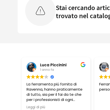
Stai cercando artic
trovato nel catalo
Pbbonano
1 anno fa
ta di
Ferramenta ben fornita,
Per
camente
personale molto disponibile.
dis
a te che
gen
gni
rovano
ione