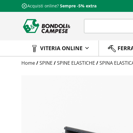
Acquisti online?
Sempre -5% extra
VITERIA ONLINE
FERR
Trattamento
Home
/
SPINE
/
SPINE ELASTICHE
/
SPINA ELASTIC
Codice
Peso
Quantità
Trattamento:
grezzo
Codice:
148172020040
Peso:
2,9185kg
(per conf.)
Devi loggarti