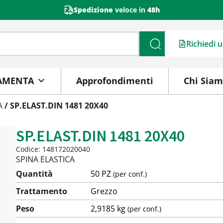
Spedizione
veloce in
48h
Richiedi 
Cerca
AMENTA
Approfondimenti
Chi Sia
A
/ SP.ELAST.DIN 1481 20X40
SP.ELAST.DIN 1481 20X40
Codice: 148172020040
SPINA ELASTICA
Quantità
50 PZ
(per conf.)
Trattamento
Grezzo
Peso
2,9185 kg
(per conf.)