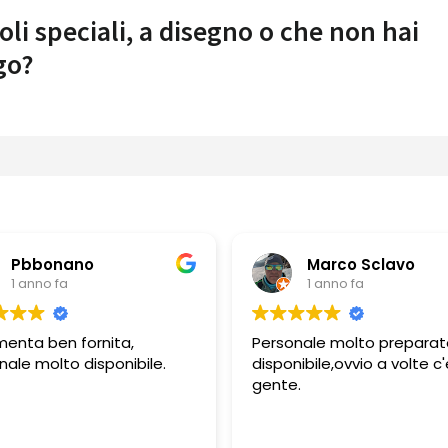
oli speciali, a disegno o che non hai
go?
Marco Sclavo
Guerino Borda
1 anno fa
1 anno fa
sonale molto preparato e
Personale molto profes
ponibile,ovvio a volte c'è
e gentile
te.