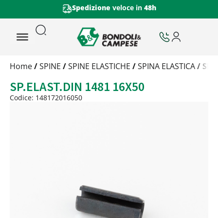
Spedizione
veloce in
48h
Trattamento
Home
/
SPINE
/
SPINE ELASTICHE
/
SPINA ELASTICA
/ SP.
Codice
SP.ELAST.DIN 1481 16X50
Peso
Quantità
Codice: 148172016050
Trattamento:
grezzo
Codice:
148172016050
Peso:
4,339kg
(per conf.)
Devi loggarti