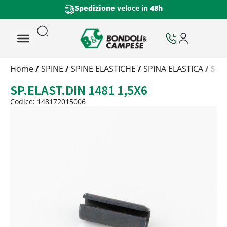
Spedizione
veloce in
48h
Trattamento
Home
/
SPINE
/
SPINE ELASTICHE
/
SPINA ELASTICA
/ SP.
Codice
SP.ELAST.DIN 1481 1,5X6
Peso
Quantità
Codice: 148172015006
Trattamento:
grezzo
Codice:
148172015006
Peso:
0,044kg
(per conf.)
Devi loggarti