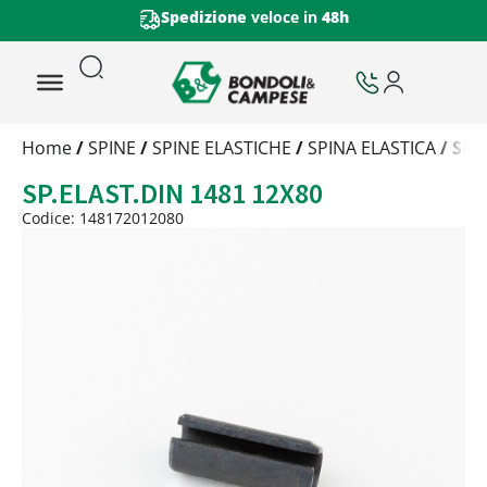
Spedizione
veloce in
48h
Trattamento
Home
/
SPINE
/
SPINE ELASTICHE
/
SPINA ELASTICA
/ SP.
Codice
SP.ELAST.DIN 1481 12X80
Peso
Quantità
Codice: 148172012080
Trattamento:
grezzo
Codice:
148172012080
Peso:
2,1385kg
(per conf.)
Devi loggarti