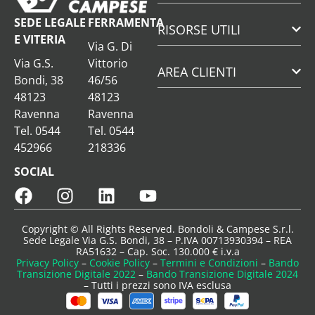
SEDE LEGALE
FERRAMENTA
RISORSE UTILI
E VITERIA
Via G. Di
Via G.S.
Vittorio
AREA CLIENTI
Bondi, 38
46/56
48123
48123
Ravenna
Ravenna
Tel. 0544
Tel. 0544
452966
218336
SOCIAL
Copyright © All Rights Reserved. Bondoli & Campese S.r.l.
Sede Legale Via G.S. Bondi, 38 – P.IVA 00713930394 – REA
RA51632 – Cap. Soc. 130.000 € i.v.a
Privacy Policy
–
Cookie Policy
–
Termini e Condizioni
–
Bando
Transizione Digitale 2022
–
Bando Transizione Digitale 2024
– Tutti i prezzi sono IVA esclusa