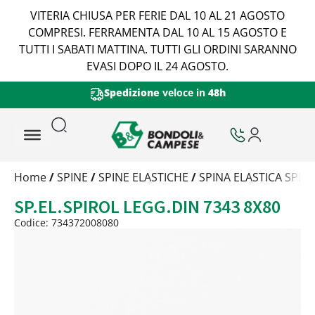
VITERIA CHIUSA PER FERIE DAL 10 AL 21 AGOSTO
COMPRESI. FERRAMENTA DAL 10 AL 15 AGOSTO E
TUTTI I SABATI MATTINA. TUTTI GLI ORDINI SARANNO
EVASI DOPO IL 24 AGOSTO.
Spedizione
veloce in
48h
Trattamento
Home
/
SPINE
/
SPINE ELASTICHE
/
SPINA ELASTICA SPIR
Codice
SP.EL.SPIROL LEGG.DIN 7343 8X80
Peso
Quantità
Codice: 734372008080
Trattamento:
grezzo
Codice:
734372008080
Peso:
1,4222kg
(per conf.)
Devi loggarti