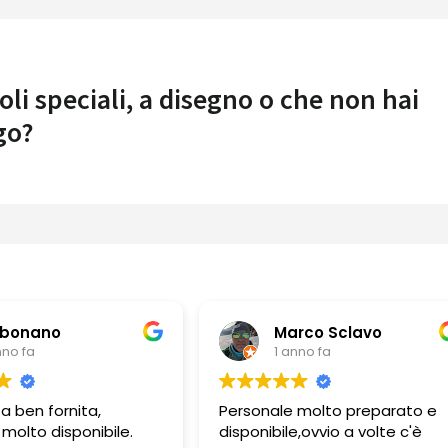
oli speciali, a disegno o che non hai
go?
Marco Sclavo
Guerino Borda
1 anno fa
1 anno fa
rsonale molto preparato e
Personale molto profes
ponibile,ovvio a volte c'è
e gentile