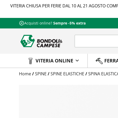
VITERIA CHIUSA PER FERIE DAL 10 AL 21 AGOSTO COMP
Acquisti online?
Sempre -5% extra
VITERIA ONLINE
FERR
Trattamento
Home
/
SPINE
/
SPINE ELASTICHE
/
SPINA ELASTIC
Codice
Peso
Quantità
Trattamento:
grezzo
Codice:
734372012140
Peso:
3,74kg
(per conf.)
Devi loggarti