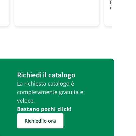
professionalita' alto! Tutti
molto gentili
Richiedi il catalogo
La richiesta catalogo è
completamente gratuita e
veloce.
Bastano pochi click!
Richiedilo ora