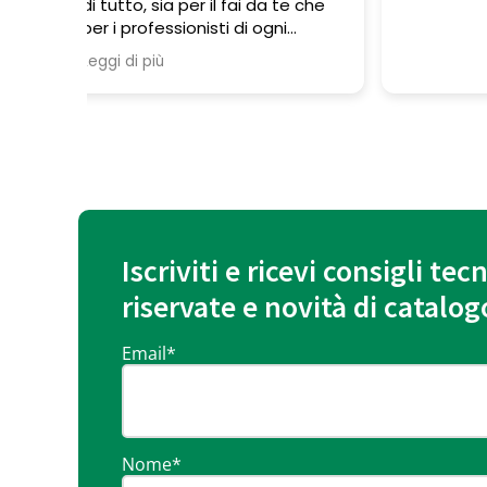
da te che
ge
ogni
trovano
ione
tura ma
nno un
di
 hai
da fare un
iamente è
i. Se non
Iscriviti e ricevi consigli tecn
 vostra
riservate e novità di catalog
e un giro
e o a dare
offrono
Email
*
zzatura la
e che non
e
ve solo
ro.
Nome
*