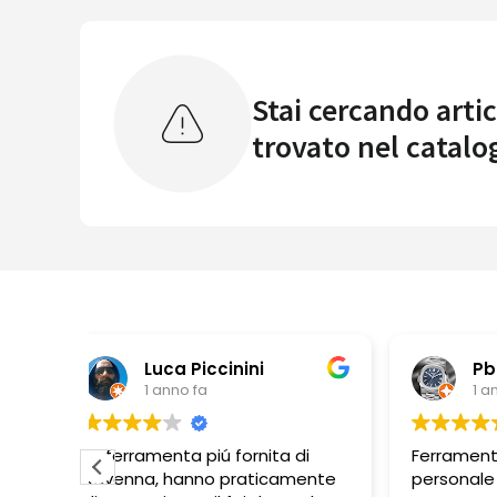
Stai cercando artic
trovato nel catalo
Pbbonano
1 anno fa
ta di
Ferramenta ben fornita,
Pe
icamente
personale molto disponibile.
dis