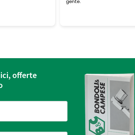
nte.
ici, offerte
o