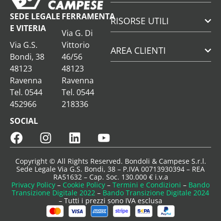
SEDE LEGALE
FERRAMENTA
RISORSE UTILI
E VITERIA
Via G. Di
Via G.S.
Vittorio
AREA CLIENTI
Bondi, 38
46/56
48123
48123
Ravenna
Ravenna
Tel. 0544
Tel. 0544
452966
218336
SOCIAL
Copyright © All Rights Reserved. Bondoli & Campese S.r.l.
Sede Legale Via G.S. Bondi, 38 – P.IVA 00713930394 – REA
RA51632 – Cap. Soc. 130.000 € i.v.a
Privacy Policy
–
Cookie Policy
–
Termini e Condizioni
–
Bando
Transizione Digitale 2022
–
Bando Transizione Digitale 2024
– Tutti i prezzi sono IVA esclusa