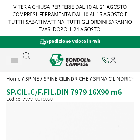
VITERIA CHIUSA PER FERIE DAL 10 AL 21 AGOSTO
COMPRESI. FERRAMENTA DAL 10 AL 15 AGOSTO E
TUTTI I SABATI MATTINA. TUTTI GLI ORDINI SARANNO
EVASI DOPO IL 24 AGOSTO.
Spedizione
veloce in
48h
Trattamento
Home
/
SPINE
/
SPINE CILINDRICHE
/
SPINA CILINDRICA 
Codice
SP.CIL.C/F.FIL.DIN 7979 16X90 m6
Peso
Quantità
Codice: 797910016090
Trattamento:
grezzo
Codice:
797910016090
Peso:
3,6925kg
(per conf.)
Devi loggarti