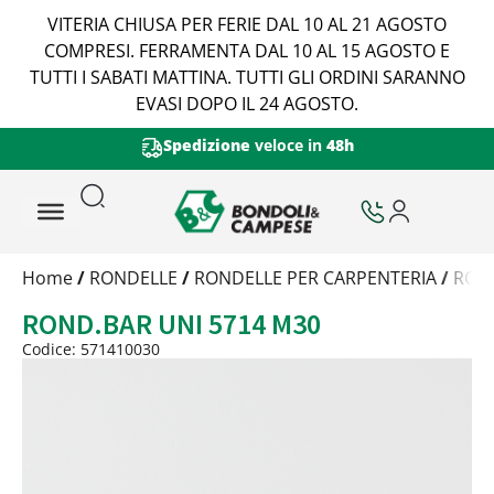
VITERIA CHIUSA PER FERIE DAL 10 AL 21 AGOSTO
COMPRESI. FERRAMENTA DAL 10 AL 15 AGOSTO E
TUTTI I SABATI MATTINA. TUTTI GLI ORDINI SARANNO
EVASI DOPO IL 24 AGOSTO.
Spedizione
veloce in
48h
Trattamento
Home
/
RONDELLE
/
RONDELLE PER CARPENTERIA
/
ROND
Codice
ROND.BAR UNI 5714 M30
Peso
Quantità
Codice: 571410030
Trattamento:
grezzo
Codice:
571410030
Peso:
1,4491kg
(per conf.)
Devi loggarti