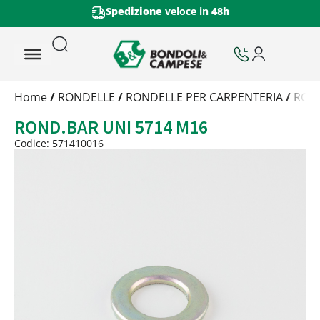
Spedizione
veloce in
48h
Trattamento
Home
/
RONDELLE
/
RONDELLE PER CARPENTERIA
/
ROND
Codice
ROND.BAR UNI 5714 M16
Peso
Quantità
Codice: 571410016
Trattamento:
grezzo
Codice:
571410016
Peso:
1,2538kg
(per conf.)
Devi loggarti