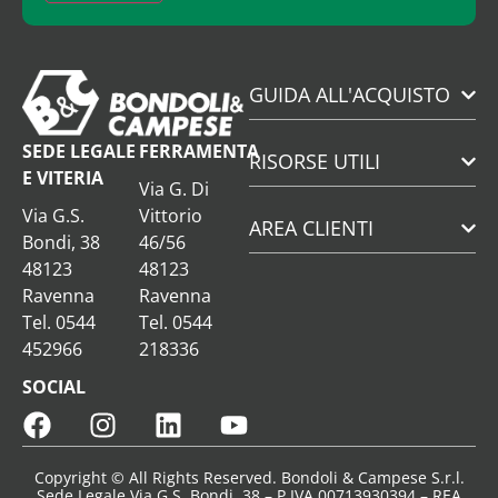
GUIDA ALL'ACQUISTO
SEDE LEGALE
FERRAMENTA
RISORSE UTILI
E VITERIA
Via G. Di
Via G.S.
Vittorio
AREA CLIENTI
Bondi, 38
46/56
48123
48123
Ravenna
Ravenna
Tel. 0544
Tel. 0544
452966
218336
SOCIAL
Copyright © All Rights Reserved. Bondoli & Campese S.r.l.
Sede Legale Via G.S. Bondi, 38 – P.IVA 00713930394 – REA