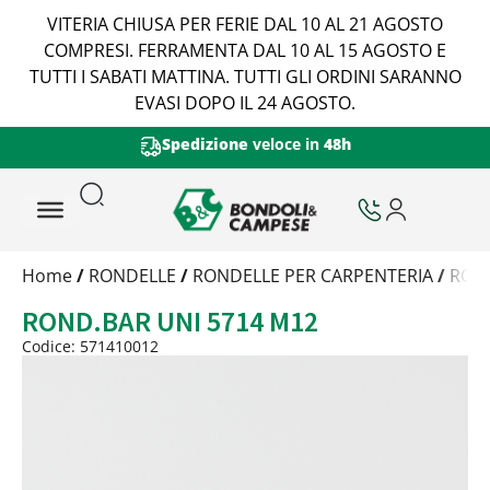
VITERIA CHIUSA PER FERIE DAL 10 AL 21 AGOSTO
COMPRESI. FERRAMENTA DAL 10 AL 15 AGOSTO E
TUTTI I SABATI MATTINA. TUTTI GLI ORDINI SARANNO
EVASI DOPO IL 24 AGOSTO.
Spedizione
veloce in
48h
Trattamento
Home
/
RONDELLE
/
RONDELLE PER CARPENTERIA
/
ROND
Codice
ROND.BAR UNI 5714 M12
Peso
Quantità
Codice: 571410012
Trattamento:
grezzo
Codice:
571410012
Peso:
0,61kg
(per conf.)
Devi loggarti