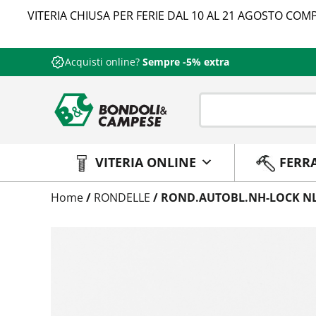
VITERIA CHIUSA PER FERIE DAL 10 AL 21 AGOSTO COMP
Acquisti online?
Sempre -5% extra
VITERIA ONLINE
FERR
Trattamento
Home
/
RONDELLE
/ ROND.AUTOBL.NH-LOCK N
Codice
Peso
Quantità
Trattamento:
deltaprotekt
Codice:
999005990016
Peso:
0,676kg
(per conf.)
Devi loggarti