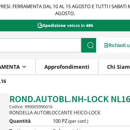
RESI. FERRAMENTA DAL 10 AL 15 AGOSTO E TUTTI I SABATI 
AGOSTO.
Spedizione
veloce in
48h
Richiedi 
Cerca
AMENTA
Approfondimenti
Chi Sia
L16
ROND.AUTOBL.NH-LOCK NL1
Codice: 999005990016
RONDELLA AUTOBLOCCANTE HEICO-LOCK
Quantità
100 PZ
(per conf.)