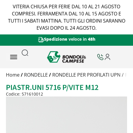
VITERIA CHIUSA PER FERIE DAL 10 AL 21 AGOSTO
COMPRESI. FERRAMENTA DAL 10 AL 15 AGOSTO E
TUTTI I SABATI MATTINA. TUTTI GLI ORDINI SARANNO
EVASI DOPO IL 24 AGOSTO.
Spedizione
veloce in
48h
Trattamento
Home
/
RONDELLE
/
RONDELLE PER PROFILATI UPN
/
PIA
Codice
PIASTR.UNI 5716 P/VITE M12
Peso
Quantità
Codice: 571610012
Trattamento:
grezzo
Codice:
571610012
Peso:
2,037kg
(per conf.)
Devi loggarti