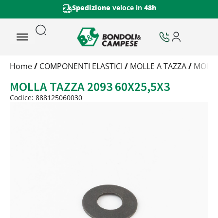
Spedizione
veloce in
48h
Trattamento
Home
/
COMPONENTI ELASTICI
/
MOLLE A TAZZA
/
MOLLA
Codice
MOLLA TAZZA 2093 60X25,5X3
Peso
Quantità
Codice: 888125060030
Trattamento:
grezzo
Codice:
888125060030
Peso:
2,60635kg
(per conf.)
Devi loggarti