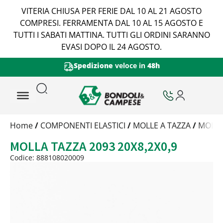
VITERIA CHIUSA PER FERIE DAL 10 AL 21 AGOSTO
COMPRESI. FERRAMENTA DAL 10 AL 15 AGOSTO E
TUTTI I SABATI MATTINA. TUTTI GLI ORDINI SARANNO
EVASI DOPO IL 24 AGOSTO.
Spedizione
veloce in
48h
Trattamento
Home
/
COMPONENTI ELASTICI
/
MOLLE A TAZZA
/
MOLLA
Codice
MOLLA TAZZA 2093 20X8,2X0,9
Peso
Quantità
Codice: 888108020009
Trattamento:
grezzo
Codice:
888108020009
Peso:
0,3kg
(per conf.)
Devi loggarti