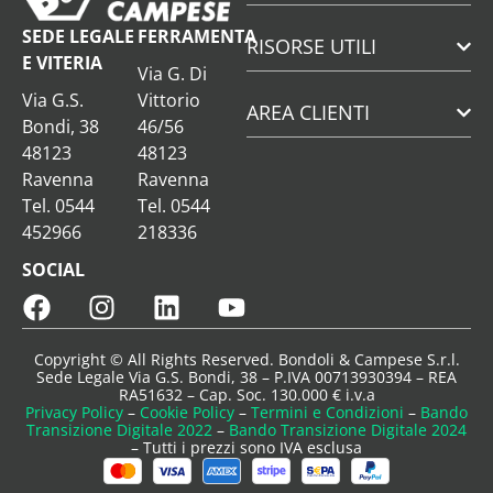
SEDE LEGALE
FERRAMENTA
RISORSE UTILI
E VITERIA
Via G. Di
Via G.S.
Vittorio
AREA CLIENTI
Bondi, 38
46/56
48123
48123
Ravenna
Ravenna
Tel. 0544
Tel. 0544
452966
218336
SOCIAL
Copyright © All Rights Reserved. Bondoli & Campese S.r.l.
Sede Legale Via G.S. Bondi, 38 – P.IVA 00713930394 – REA
RA51632 – Cap. Soc. 130.000 € i.v.a
Privacy Policy
–
Cookie Policy
–
Termini e Condizioni
–
Bando
Transizione Digitale 2022
–
Bando Transizione Digitale 2024
– Tutti i prezzi sono IVA esclusa