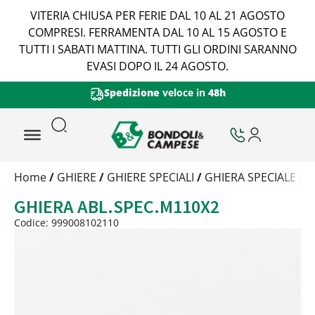
VITERIA CHIUSA PER FERIE DAL 10 AL 21 AGOSTO
COMPRESI. FERRAMENTA DAL 10 AL 15 AGOSTO E
TUTTI I SABATI MATTINA. TUTTI GLI ORDINI SARANNO
EVASI DOPO IL 24 AGOSTO.
Spedizione
veloce in
48h
Trattamento
Home
/
GHIERE
/
GHIERE SPECIALI
/
GHIERA SPECIALE
/ 
Codice
GHIERA ABL.SPEC.M110X2
Peso
Quantità
Codice: 999008102110
Trattamento:
grezzo
Codice:
999008102110
Peso:
3,2002kg
(per conf.)
Devi loggarti