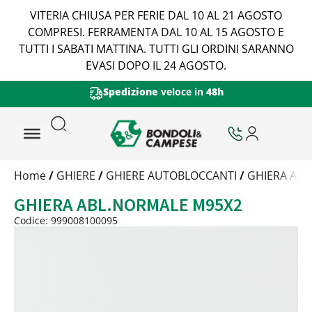
VITERIA CHIUSA PER FERIE DAL 10 AL 21 AGOSTO
COMPRESI. FERRAMENTA DAL 10 AL 15 AGOSTO E
TUTTI I SABATI MATTINA. TUTTI GLI ORDINI SARANNO
EVASI DOPO IL 24 AGOSTO.
Spedizione
veloce in
48h
Trattamento
Home
/
GHIERE
/
GHIERE AUTOBLOCCANTI
/
GHIERA AU
Codice
GHIERA ABL.NORMALE M95X2
Peso
Quantità
Codice: 999008100095
Trattamento:
grezzo
Codice:
999008100095
Peso:
5,5075kg
(per conf.)
Devi loggarti