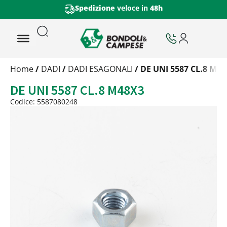
Spedizione
veloce in
48h
Trattamento
Home
/
DADI
/
DADI ESAGONALI
/ DE UNI 5587 CL.8 M4
Codice
DE UNI 5587 CL.8 M48X3
Peso
Quantità
Codice: 5587080248
Trattamento:
grezzo
Codice:
5587080248
Peso:
0,00114kg
(per conf.)
Devi loggarti