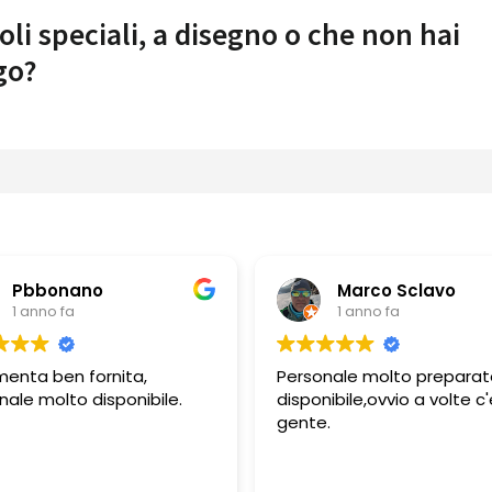
oli speciali, a disegno o che non hai
go?
Marco Sclavo
Gue
1 anno fa
1 an
Personale molto preparato e
Personale 
disponibile,ovvio a volte c'è
e gentile
gente.