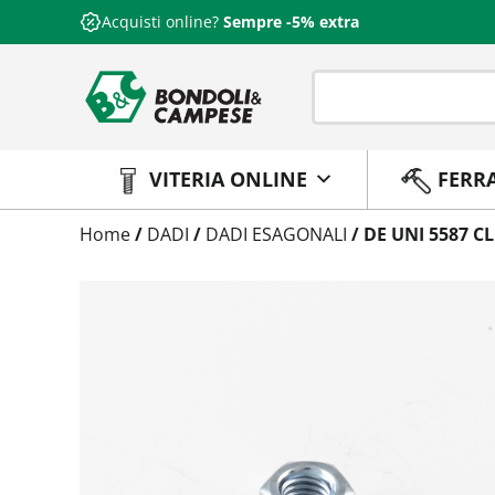
Acquisti online?
Sempre -5% extra
VITERIA ONLINE
FERR
Trattamento
Home
/
DADI
/
DADI ESAGONALI
/ DE UNI 5587 C
Codice
Peso
Quantità
Trattamento:
grezzo
Codice:
5587080239
Peso:
0,5834kg
(per conf.)
Devi loggarti
Trattamento:
zincat-5u-tipo-4
Codice:
5587080239-Y
Peso:
0,5834kg
(per conf.)