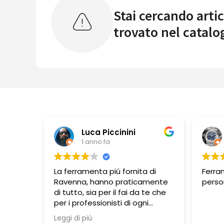
Stai cercando artic
trovato nel catalo
ca Piccinini
Pbbonano
anno fa
1 anno fa
nta piú fornita di
Ferramenta ben fornita,
 hanno praticamente
personale molto disponibile.
ia per il fai da te che
essionisti di ogni
orativa. Si trovano
ù
e in esposizione