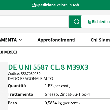
Spedizione
veloce in
48h
Richiedi 
Cerca
AMENTA
Approfondimenti
Chi Sia
L.8 M39X3
DE UNI 5587 CL.8 M39X3
Codice: 5587080239
DADO ESAGONALE ALTO
Quantità
1 PZ
(per conf.)
Trattamento
Grezzo, Zincat-5u-Tipo-4
Peso
0,5834 kg
(per conf.)