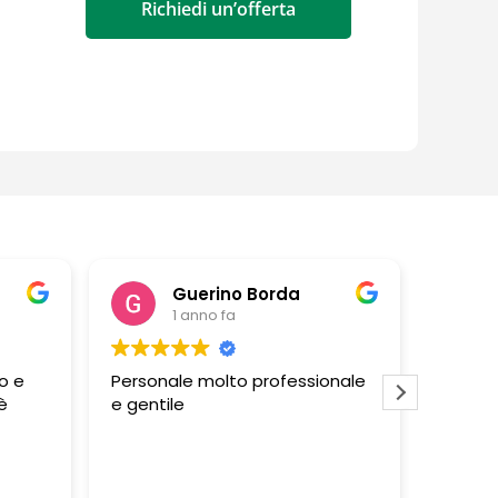
Richiedi un’offerta
rino Borda
barbara altieri
no fa
1 anno fa
molto professionale
Negozio ben fornito e
personale disponibile e livello di
professionalita' alto! Tutti
molto gentili