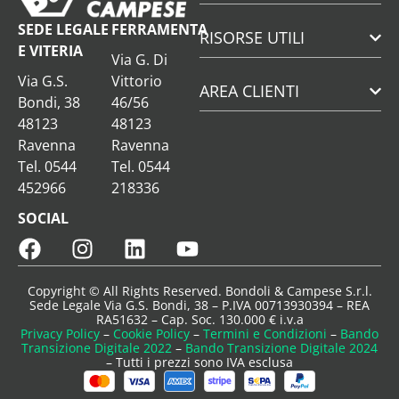
SEDE LEGALE
FERRAMENTA
RISORSE UTILI
E VITERIA
Via G. Di
Via G.S.
Vittorio
AREA CLIENTI
Bondi, 38
46/56
48123
48123
Ravenna
Ravenna
Tel. 0544
Tel. 0544
452966
218336
SOCIAL
Copyright © All Rights Reserved. Bondoli & Campese S.r.l.
Sede Legale Via G.S. Bondi, 38 – P.IVA 00713930394 – REA
RA51632 – Cap. Soc. 130.000 € i.v.a
Privacy Policy
–
Cookie Policy
–
Termini e Condizioni
–
Bando
Transizione Digitale 2022
–
Bando Transizione Digitale 2024
– Tutti i prezzi sono IVA esclusa