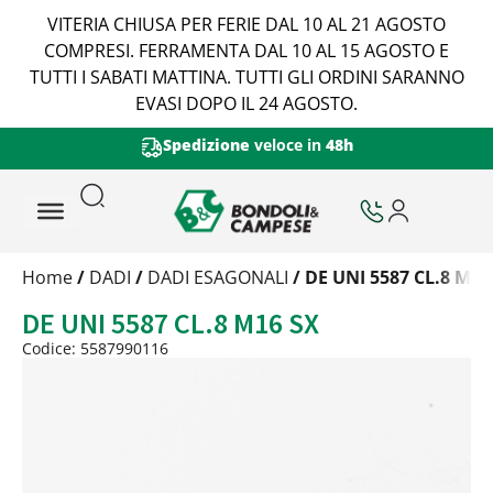
VITERIA CHIUSA PER FERIE DAL 10 AL 21 AGOSTO
COMPRESI. FERRAMENTA DAL 10 AL 15 AGOSTO E
TUTTI I SABATI MATTINA. TUTTI GLI ORDINI SARANNO
EVASI DOPO IL 24 AGOSTO.
in
48h
Certificazione di Qualità Vi
Trattamento
Home
/
DADI
/
DADI ESAGONALI
/ DE UNI 5587 CL.8 M16
Codice
DE UNI 5587 CL.8 M16 SX
Peso
Quantità
Codice: 5587990116
Trattamento:
grezzo
Codice:
5587990116
Peso:
3,77kg
(per conf.)
Devi loggarti