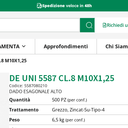
Spedizione
veloce in
48h
Richiedi 
Cerca
AMENTA
Approfondimenti
Chi Sia
L.8 M10X1,25
DE UNI 5587 CL.8 M10X1,25
Codice: 5587080210
DADO ESAGONALE ALTO
Quantità
500 PZ
(per conf.)
Trattamento
Grezzo, Zincat-5u-Tipo-4
Peso
6,5 kg
(per conf.)