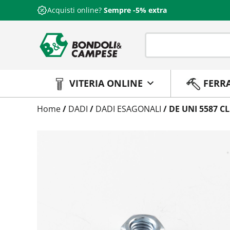
Acquisti online?
Sempre -5% extra
VITERIA ONLINE
FERR
Trattamento
Home
/
DADI
/
DADI ESAGONALI
/ DE UNI 5587 C
Codice
Peso
Quantità
Trattamento:
grezzo
Codice:
5587080210
Peso:
6,5kg
(per conf.)
Devi loggarti
Trattamento:
zincat-5u-tipo-4
Codice:
5587080210-Y
Peso:
6,5kg
(per conf.)