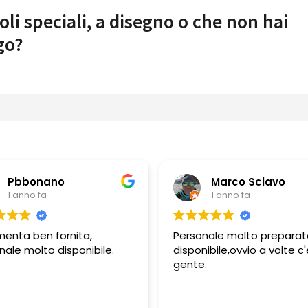
oli speciali, a disegno o che non hai
go?
Pbbonano
Marco Sclavo
1 anno fa
1 anno fa
menta ben fornita,
Personale molto preparat
nale molto disponibile.
disponibile,ovvio a volte c'
gente.