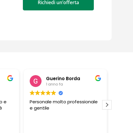
Richiedi un’offerta
Guerino Borda
1 anno fa
o e
Personale molto professionale
Negozi
è
e gentile
persona
profess
molto g