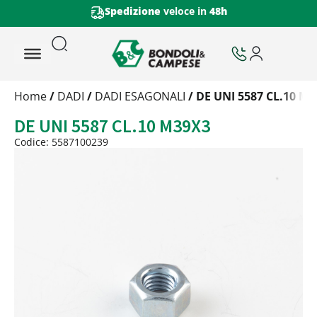
Spedizione
veloce in
48h
Trattamento
Home
/
DADI
/
DADI ESAGONALI
/ DE UNI 5587 CL.10 M
Codice
DE UNI 5587 CL.10 M39X3
Peso
Quantità
Codice: 5587100239
Trattamento:
grezzo
Codice:
5587100239
Peso:
0,56915kg
(per conf.)
Devi loggarti