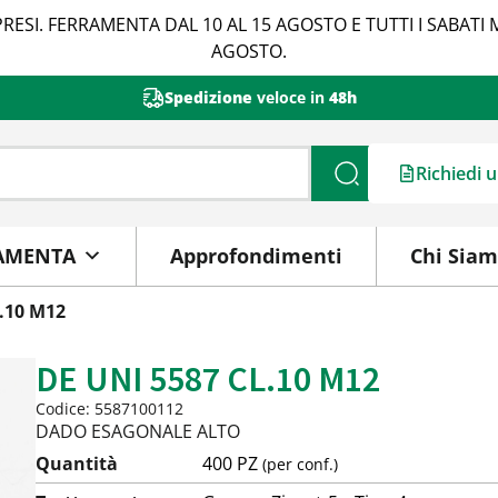
RESI. FERRAMENTA DAL 10 AL 15 AGOSTO E TUTTI I SABATI 
AGOSTO.
Spedizione
veloce in
48h
Richiedi 
Cerca
AMENTA
Approfondimenti
Chi Sia
L.10 M12
DE UNI 5587 CL.10 M12
Codice: 5587100112
DADO ESAGONALE ALTO
Quantità
400 PZ
(per conf.)