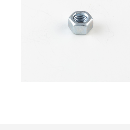
Trattamento:
zincat-5u-tipo-4
Codice:
5587100112-Y
Peso:
7,4428kg
(per conf.)
Devi loggarti