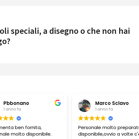
oli speciali, a disegno o che non hai
go?
Marco Sclavo
Guerino Borda
1 anno fa
1 anno fa
onale molto preparato e
Personale molto professi
nibile,ovvio a volte c'è
e gentile