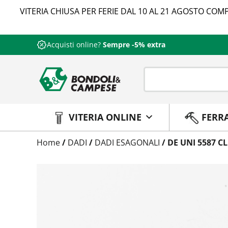
VITERIA CHIUSA PER FERIE DAL 10 AL 21 AGOSTO COMP
Acquisti online?
Sempre -5% extra
VITERIA ONLINE
FERR
Trattamento
Home
/
DADI
/
DADI ESAGONALI
/ DE UNI 5587 C
Codice
Peso
Quantità
Trattamento:
grezzo
Codice:
5587100112
Peso:
7,35kg
(per conf.)
Devi loggarti