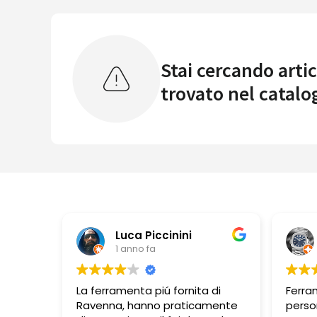
Stai cercando artic
trovato nel catalo
Pbbonano
1 anno fa
 di
Ferramenta ben fornita,
Pers
amente
personale molto disponibile.
dispo