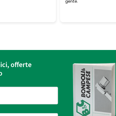
e.
ici, offerte
o