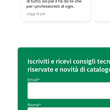
 te che
gent
i
vano
ne
ra ma
o un
ai
 fare un
mente è
Se non
Iscriviti e ricevi consigli tecn
ostra
riservate e novità di catalog
un giro
o a dare
frono
Email
*
atura la
che non
solo
.
Nome
*