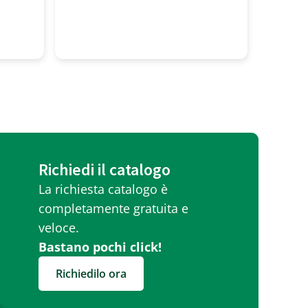
professionalita' alto! Tutti
molto gentili
Richiedi il catalogo
La richiesta catalogo è
completamente gratuita e
veloce.
Bastano pochi click!
Richiedilo ora