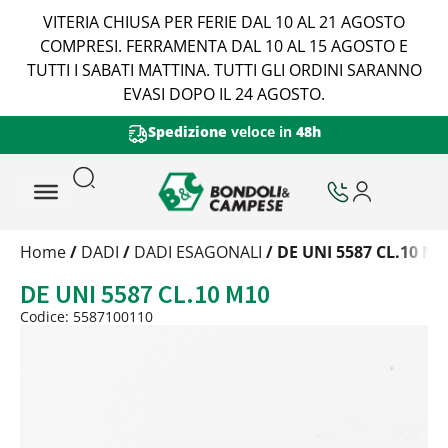
VITERIA CHIUSA PER FERIE DAL 10 AL 21 AGOSTO
COMPRESI. FERRAMENTA DAL 10 AL 15 AGOSTO E
TUTTI I SABATI MATTINA. TUTTI GLI ORDINI SARANNO
EVASI DOPO IL 24 AGOSTO.
Spedizione
veloce in
48h
Trattamento
Home
/
DADI
/
DADI ESAGONALI
/ DE UNI 5587 CL.10 M1
Codice
DE UNI 5587 CL.10 M10
Peso
Quantità
Codice: 5587100110
Trattamento:
grezzo
Codice:
5587100110
Peso:
6,745kg
(per conf.)
Devi loggarti
Trattamento:
zincat-5u-tipo-4