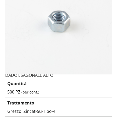
Codice:
5587100110-Y
Peso:
6,745kg
(per conf.)
Devi loggarti
DADO ESAGONALE ALTO
Quantità
500 PZ
(per conf.)
Trattamento
Grezzo, Zincat-5u-Tipo-4