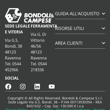
GUIDA ALL'ACQUISTO
SEDE LEGALE
FERRAMENTA
RISORSE UTILI
E VITERIA
Via G. Di
Via G.S.
Vittorio
AREA CLIENTI
Bondi, 38
46/56
48123
48123
Ravenna
Ravenna
Tel. 0544
Tel. 0544
452966
218336
SOCIAL
Copyright © All Rights Reserved. Bondoli & Campese S.r.l.
Sede Legale Via G.S. Bondi, 38 – P.IVA 00713930394 – REA
RA51632 – Cap. Soc. 130.000 € i.v.a
Privacy Policy
–
Cookie Policy
–
Termini e Condizioni
–
Bando