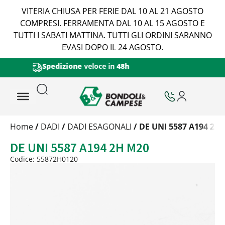
VITERIA CHIUSA PER FERIE DAL 10 AL 21 AGOSTO
COMPRESI. FERRAMENTA DAL 10 AL 15 AGOSTO E
TUTTI I SABATI MATTINA. TUTTI GLI ORDINI SARANNO
EVASI DOPO IL 24 AGOSTO.
Certificazione di Qualità Viteria
Trattamento
Home
/
DADI
/
DADI ESAGONALI
/ DE UNI 5587 A194 2H
Codice
DE UNI 5587 A194 2H M20
Peso
Quantità
Codice: 55872H0120
Trattamento:
grezzo
Codice:
55872H0120
Peso:
0,072kg
(per conf.)
Devi loggarti