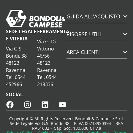
GUIDA ALL'ACQUISTO
SEDE LEGALE
FERRAMENTA
RISORSE UTILI
E VITERIA
Via G. Di
Via G.S.
Vittorio
AREA CLIENTI
Bondi, 38
46/56
48123
48123
Ravenna
Ravenna
Tel. 0544
Tel. 0544
452966
218336
SOCIAL
Copyright © All Rights Reserved. Bondoli & Campese S.r.l.
Sede Legale Via G.S. Bondi, 38 – P.IVA 00713930394 – REA
RA51632 – Cap. Soc. 130.000 € i.v.a
Privacy Policy
–
Cookie Policy
–
Termini e Condizioni
–
Bando