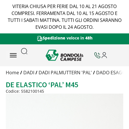
VITERIA CHIUSA PER FERIE DAL 10 AL 21 AGOSTO
COMPRESI. FERRAMENTA DAL 10 AL 15 AGOSTO E
TUTTI I SABATI MATTINA. TUTTI GLI ORDINI SARANNO
EVASI DOPO IL 24 AGOSTO.
Spedizione
veloce in
48h
Trattamento
Home
/
DADI
/
DADI PALMUTTERN 'PAL'
/
DADO ESAGONA
Codice
DE ELASTICO ‘PAL’ M45
Peso
Quantità
Codice: 5582100145
Trattamento:
grezzo
Codice:
5582100145
Peso:
0,265kg
(per conf.)
Devi loggarti