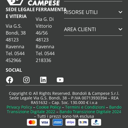
SEDE LEGALE
FERRAMENTA
RISORSE UTILI
E VITERIA
Via G. Di
Via G.S.
Vittorio
AREA CLIENTI
Bondi, 38
46/56
48123
48123
Ravenna
Ravenna
Tel. 0544
Tel. 0544
452966
218336
SOCIAL
Copyright © All Rights Reserved. Bondoli & Campese S.r.l.
Sede Legale Via G.S. Bondi, 38 – P.IVA 00713930394 – REA
RA51632 – Cap. Soc. 130.000 € i.v.a
Privacy Policy
–
Cookie Policy
–
Termini e Condizioni
–
Bando
Transizione Digitale 2022
–
Bando Transizione Digitale 2024
– Tutti i prezzi sono IVA esclusa