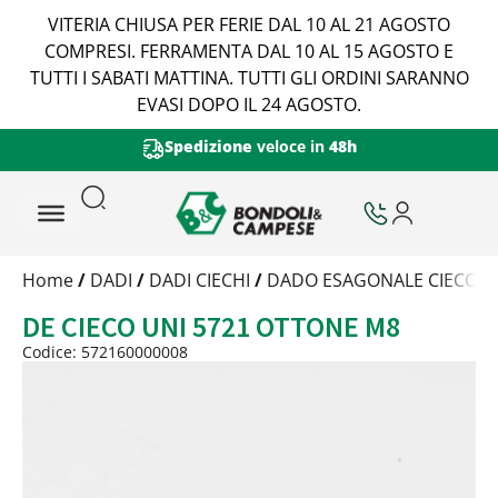
VITERIA CHIUSA PER FERIE DAL 10 AL 21 AGOSTO
COMPRESI. FERRAMENTA DAL 10 AL 15 AGOSTO E
TUTTI I SABATI MATTINA. TUTTI GLI ORDINI SARANNO
EVASI DOPO IL 24 AGOSTO.
Spedizione
veloce in
48h
Trattamento
Home
/
DADI
/
DADI CIECHI
/
DADO ESAGONALE CIECO CO
Codice
DE CIECO UNI 5721 OTTONE M8
Peso
Quantità
Codice: 572160000008
Trattamento:
grezzo
Codice:
572160000008
Peso:
1,0177kg
(per conf.)
Devi loggarti