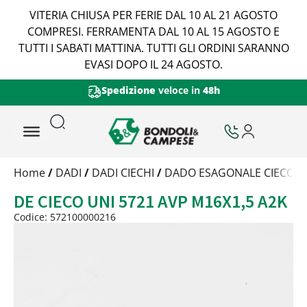
VITERIA CHIUSA PER FERIE DAL 10 AL 21 AGOSTO
COMPRESI. FERRAMENTA DAL 10 AL 15 AGOSTO E
TUTTI I SABATI MATTINA. TUTTI GLI ORDINI SARANNO
EVASI DOPO IL 24 AGOSTO.
Spedizione
veloce in
48h
Trattamento
Home
/
DADI
/
DADI CIECHI
/
DADO ESAGONALE CIECO CO
Codice
DE CIECO UNI 5721 AVP M16X1,5 A2K
Peso
Quantità
Codice: 572100000216
Trattamento:
zincat-5u-tipo-4
Codice:
572100000216-Y
Peso:
11,692kg
(per conf.)
Devi loggarti