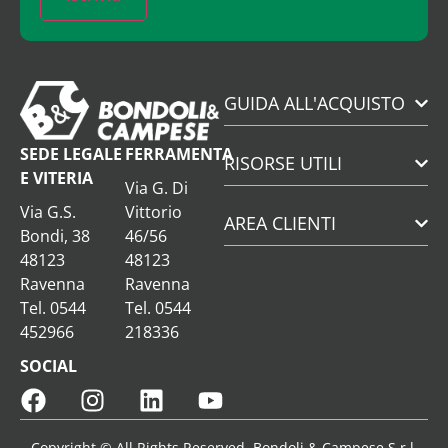
GUIDA ALL'ACQUISTO
SEDE LEGALE
FERRAMENTA
RISORSE UTILI
E VITERIA
Via G. Di
Via G.S.
Vittorio
AREA CLIENTI
Bondi, 38
46/56
48123
48123
Ravenna
Ravenna
Tel. 0544
Tel. 0544
452966
218336
SOCIAL
Copyright © All Rights Reserved. Bondoli & Campese S.r.l.