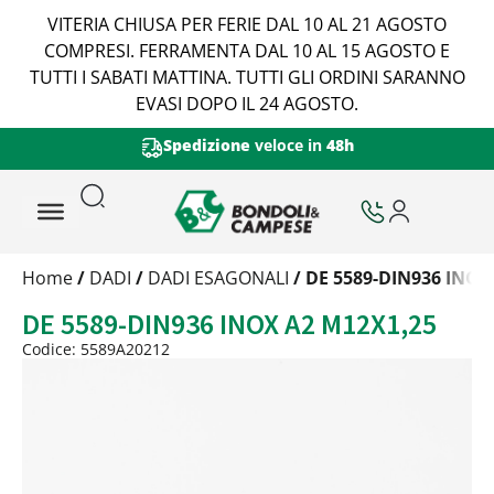
VITERIA CHIUSA PER FERIE DAL 10 AL 21 AGOSTO
COMPRESI. FERRAMENTA DAL 10 AL 15 AGOSTO E
TUTTI I SABATI MATTINA. TUTTI GLI ORDINI SARANNO
EVASI DOPO IL 24 AGOSTO.
Spedizione
veloce in
48h
Trattamento
Home
/
DADI
/
DADI ESAGONALI
/ DE 5589-DIN936 INOX
Codice
DE 5589-DIN936 INOX A2 M12X1,25
Peso
Quantità
Codice: 5589A20212
Trattamento:
-
Codice:
5589A20212
Peso:
2,44kg
(per conf.)
Devi loggarti