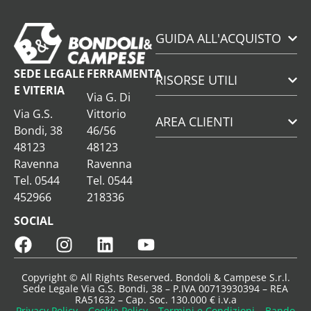
GUIDA ALL'ACQUISTO
SEDE LEGALE
FERRAMENTA
RISORSE UTILI
E VITERIA
Via G. Di
Via G.S.
Vittorio
AREA CLIENTI
Bondi, 38
46/56
48123
48123
Ravenna
Ravenna
Tel. 0544
Tel. 0544
452966
218336
SOCIAL
Copyright © All Rights Reserved. Bondoli & Campese S.r.l.
Sede Legale Via G.S. Bondi, 38 – P.IVA 00713930394 – REA
RA51632 – Cap. Soc. 130.000 € i.v.a
Privacy Policy
–
Cookie Policy
–
Termini e Condizioni
–
Bando