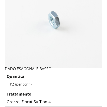
Codice:
5589080248-Y
Peso:
0,437kg
(per conf.)
Devi loggarti
DADO ESAGONALE BASSO
Quantità
1 PZ
(per conf.)
Trattamento
Grezzo, Zincat-5u-Tipo-4