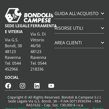
GUIDA ALL'ACQUISTO
SEDE LEGALE
FERRAMENTA
RISORSE UTILI
E VITERIA
Via G. Di
Via G.S.
Vittorio
AREA CLIENTI
Bondi, 38
46/56
48123
48123
Ravenna
Ravenna
Tel. 0544
Tel. 0544
452966
218336
SOCIAL
Copyright © All Rights Reserved. Bondoli & Campese S.r.l.
Sede Legale Via G.S. Bondi, 38 – P.IVA 00713930394 – REA
RA51632 – Cap. Soc. 130.000 € i.v.a
Privacy Policy
–
Cookie Policy
–
Termini e Condizioni
–
Bando