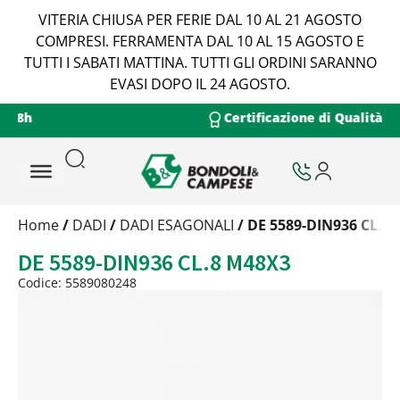
VITERIA CHIUSA PER FERIE DAL 10 AL 21 AGOSTO
COMPRESI. FERRAMENTA DAL 10 AL 15 AGOSTO E
TUTTI I SABATI MATTINA. TUTTI GLI ORDINI SARANNO
EVASI DOPO IL 24 AGOSTO.
Certificazione di Qualità Viteria
Trattamento
Home
/
DADI
/
DADI ESAGONALI
/ DE 5589-DIN936 CL.8
Codice
DE 5589-DIN936 CL.8 M48X3
Peso
Quantità
Codice: 5589080248
Trattamento:
grezzo
Codice:
5589080248
Peso:
0,437kg
(per conf.)
Devi loggarti
Trattamento:
zincat-5u-tipo-4