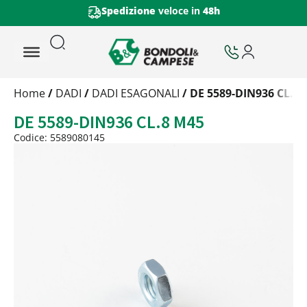
Spedizione
veloce in
48h
Trattamento
Home
/
DADI
/
DADI ESAGONALI
/ DE 5589-DIN936 CL.8
Codice
DE 5589-DIN936 CL.8 M45
Peso
Quantità
Codice: 5589080145
Trattamento:
grezzo
Codice:
5589080145
Peso:
0,39717kg
(per conf.)
Devi loggarti