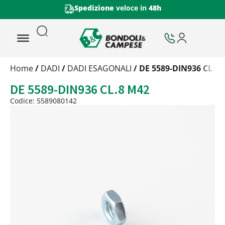
Spedizione
veloce in
48h
Trattamento
Home
/
DADI
/
DADI ESAGONALI
/ DE 5589-DIN936 CL.8
Codice
DE 5589-DIN936 CL.8 M42
Peso
Quantità
Codice: 5589080142
Trattamento:
grezzo
Codice:
5589080142
Peso:
0,28484kg
(per conf.)
Devi loggarti
Trattamento:
zincat-5u-tipo-4
Codice:
5589080142-Y
Peso:
0,28484kg
(per conf.)
Devi loggarti