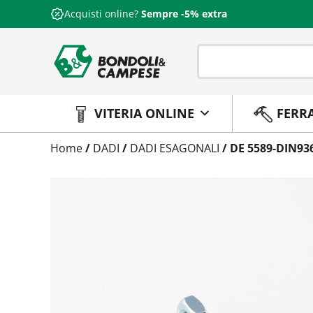
Acquisti online?
Sempre -5% extra
VITERIA ONLINE
FERR
Trattamento
Home
/
DADI
/
DADI ESAGONALI
/ DE 5589-DIN93
Codice
Peso
Quantità
Trattamento:
grezzo
Codice:
5589080133
Peso:
0,14364kg
(per conf.)
Devi loggarti
Trattamento:
zincat-5u-tipo-4
Codice:
5589080133-Y
Peso:
0,14364kg
(per conf.)