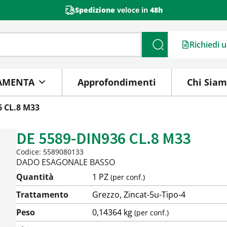
Spedizione
veloce in
48h
Richiedi 
Cerca
AMENTA
Approfondimenti
Chi Sia
6 CL.8 M33
DE 5589-DIN936 CL.8 M33
Codice: 5589080133
DADO ESAGONALE BASSO
Quantità
1 PZ
(per conf.)
Trattamento
Grezzo, Zincat-5u-Tipo-4
Peso
0,14364 kg
(per conf.)