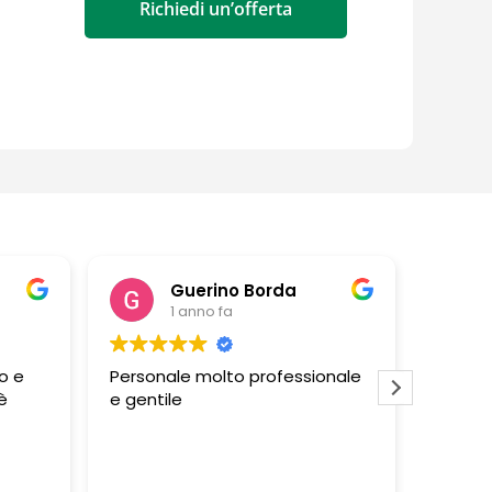
Richiedi un’offerta
Guerino Borda
1 anno fa
o e
Personale molto professionale
Negozi
è
e gentile
persona
profess
molto g