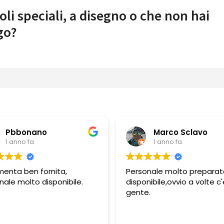
oli speciali, a disegno o che non hai
go?
Pbbonano
Marco Sclavo
1 anno fa
1 anno fa
menta ben fornita,
Personale molto preparat
nale molto disponibile.
disponibile,ovvio a volte c'
gente.