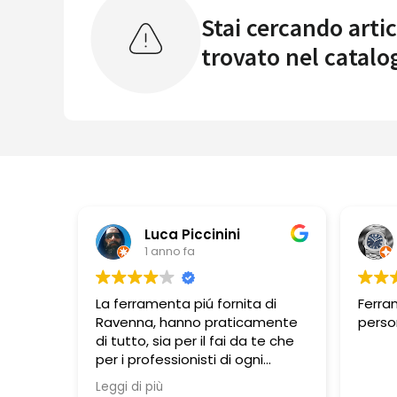
Stai cercando artic
trovato nel catalo
Luca Piccinini
1 anno fa
La ferramenta piú fornita di
Ferra
Ravenna, hanno praticamente
perso
di tutto, sia per il fai da te che
per i professionisti di ogni
branca lavorativa. Si trovano
Leggi di più
molte cose in esposizione