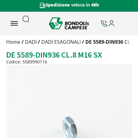
Spedizione
veloce in
48h
Trattamento
Home
/
DADI
/
DADI ESAGONALI
/ DE 5589-DIN936 CL.8 
Codice
DE 5589-DIN936 CL.8 M16 SX
Peso
Quantità
Codice: 5589990116
Trattamento:
grezzo
Codice:
5589990116
Peso:
1,9128kg
(per conf.)
Devi loggarti