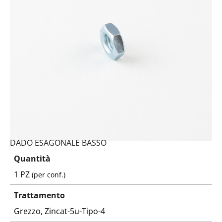
Codice:
5589100172-Y
Peso:
2,398kg
(per conf.)
Devi loggarti
DADO ESAGONALE BASSO
Quantità
1 PZ
(per conf.)
Trattamento
Grezzo, Zincat-5u-Tipo-4