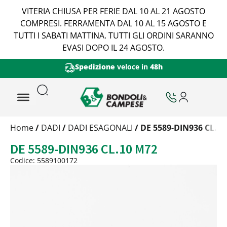
VITERIA CHIUSA PER FERIE DAL 10 AL 21 AGOSTO
COMPRESI. FERRAMENTA DAL 10 AL 15 AGOSTO E
TUTTI I SABATI MATTINA. TUTTI GLI ORDINI SARANNO
EVASI DOPO IL 24 AGOSTO.
Spedizione
veloce in
48h
Trattamento
Home
/
DADI
/
DADI ESAGONALI
/ DE 5589-DIN936 CL.1
Codice
DE 5589-DIN936 CL.10 M72
Peso
Quantità
Codice: 5589100172
Trattamento:
grezzo
Codice:
5589100172
Peso:
2,398kg
(per conf.)
Devi loggarti
Trattamento:
zincat-5u-tipo-4