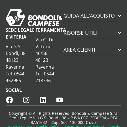
GUIDA ALL'ACQUISTO
SEDE LEGALE
FERRAMENTA
RISORSE UTILI
E VITERIA
Via G. Di
Via G.S.
Vittorio
AREA CLIENTI
Bondi, 38
46/56
48123
48123
Ravenna
Ravenna
Tel. 0544
Tel. 0544
452966
218336
SOCIAL
Copyright © All Rights Reserved. Bondoli & Campese S.r.l.
Sede Legale Via G.S. Bondi, 38 – P.IVA 00713930394 – REA
RA51632 – Cap. Soc. 130.000 € i.v.a
Privacy Policy
–
Cookie Policy
–
Termini e Condizioni
–
Bando