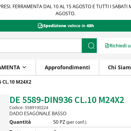
RESI. FERRAMENTA DAL 10 AL 15 AGOSTO E TUTTI I SABATI 
AGOSTO.
Spedizione
veloce in
48h
Richiedi 
Cerca
AMENTA
Approfondimenti
Chi Sia
6 CL.10 M24X2
DE 5589-DIN936 CL.10 M24X2
Codice: 5589100224
DADO ESAGONALE BASSO
Quantità
50 PZ
(per conf.)