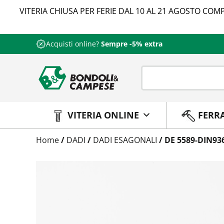
VITERIA CHIUSA PER FERIE DAL 10 AL 21 AGOSTO COMP
Acquisti online?
Sempre -5% extra
VITERIA ONLINE
FERR
Trattamento
Home
/
DADI
/
DADI ESAGONALI
/ DE 5589-DIN93
Codice
Peso
Quantità
Trattamento:
grezzo
Codice:
5589100224
Peso:
2,45kg
(per conf.)
Devi loggarti