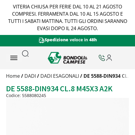
VITERIA CHIUSA PER FERIE DAL 10 AL 21 AGOSTO
COMPRESI. FERRAMENTA DAL 10 AL 15 AGOSTO E
TUTTI I SABATI MATTINA. TUTTI GLI ORDINI SARANNO
EVASI DOPO IL 24 AGOSTO.
Spedizione
veloce in
48h
Trattamento
Home
/
DADI
/
DADI ESAGONALI
/ DE 5588-DIN934 CL.8
Codice
DE 5588-DIN934 CL.8 M45X3 A2K
Peso
Quantità
Codice: 5588080245
Trattamento:
zincat-5u-tipo-4
Codice:
5588080245-Y
Peso:
0,699kg
(per conf.)
Devi loggarti