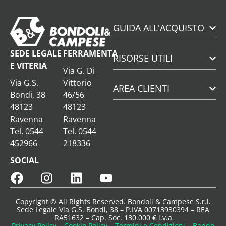
GUIDA ALL'ACQUISTO
SEDE LEGALE
FERRAMENTA
RISORSE UTILI
E VITERIA
Via G. Di
Via G.S.
Vittorio
AREA CLIENTI
Bondi, 38
46/56
48123
48123
Ravenna
Ravenna
Tel. 0544
Tel. 0544
452966
218336
SOCIAL
Copyright © All Rights Reserved. Bondoli & Campese S.r.l.
Sede Legale Via G.S. Bondi, 38 – P.IVA 00713930394 – REA
RA51632 – Cap. Soc. 130.000 € i.v.a
Privacy Policy
–
Cookie Policy
–
Termini e Condizioni
–
Bando