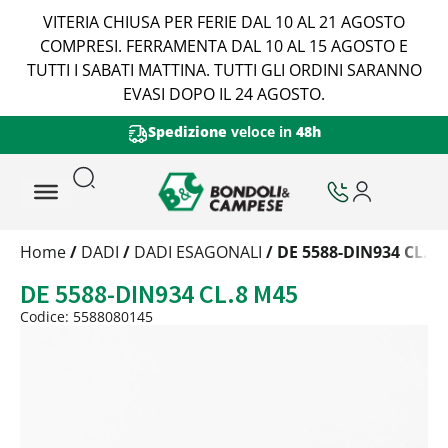
VITERIA CHIUSA PER FERIE DAL 10 AL 21 AGOSTO
COMPRESI. FERRAMENTA DAL 10 AL 15 AGOSTO E
TUTTI I SABATI MATTINA. TUTTI GLI ORDINI SARANNO
EVASI DOPO IL 24 AGOSTO.
Spedizione
veloce in
48h
Trattamento
Home
/
DADI
/
DADI ESAGONALI
/ DE 5588-DIN934 CL.8
Codice
DE 5588-DIN934 CL.8 M45
Peso
Quantità
Codice: 5588080145
Trattamento:
grezzo
Codice:
5588080145
Peso:
0,71kg
(per conf.)
Devi loggarti
Trattamento:
zincat-5u-tipo-4