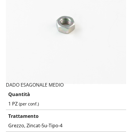
Codice:
5588080145-Y
Peso:
0,71kg
(per conf.)
Devi loggarti
DADO ESAGONALE MEDIO
Quantità
1 PZ
(per conf.)
Trattamento
Grezzo, Zincat-5u-Tipo-4