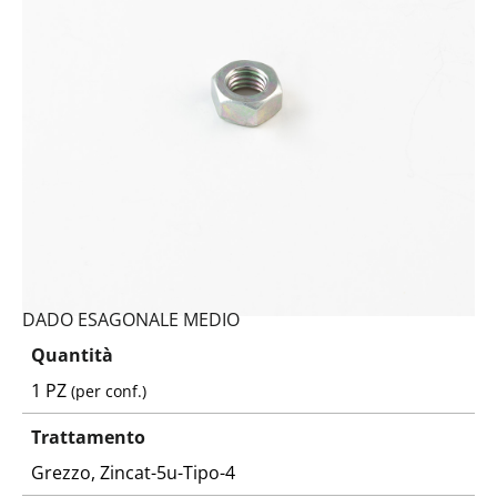
Codice:
5588080242-Y
Peso:
0,54075kg
(per conf.)
Devi loggarti
DADO ESAGONALE MEDIO
Quantità
1 PZ
(per conf.)
Trattamento
Grezzo, Zincat-5u-Tipo-4