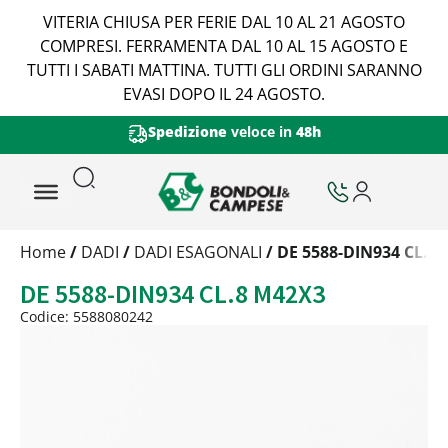
VITERIA CHIUSA PER FERIE DAL 10 AL 21 AGOSTO
COMPRESI. FERRAMENTA DAL 10 AL 15 AGOSTO E
TUTTI I SABATI MATTINA. TUTTI GLI ORDINI SARANNO
EVASI DOPO IL 24 AGOSTO.
Certificazione di Qualità Viteria
Trattamento
Home
/
DADI
/
DADI ESAGONALI
/ DE 5588-DIN934 CL.8
Codice
DE 5588-DIN934 CL.8 M42X3
Peso
Quantità
Codice: 5588080242
Trattamento:
grezzo
Codice:
5588080242
Peso:
0,54075kg
(per conf.)
Devi loggarti
Trattamento:
zincat-5u-tipo-4